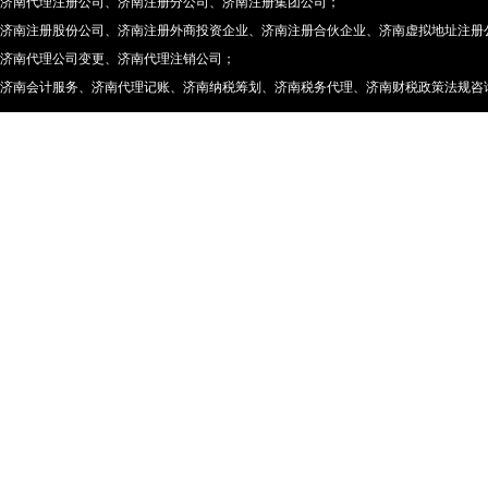
济南代理注册公司
、
济南注册分公司
、
济南注册集团公司
；
济南注册股份公司
、
济南注册外商投资企业
、
济南注册合伙企业
、
济南虚拟地址注册
济南代理公司变更
、
济南代理注销公司
；
济南会计服务
、
济南代理记账
、
济南纳税筹划
、
济南税务代理
、
济南财税政策法规咨